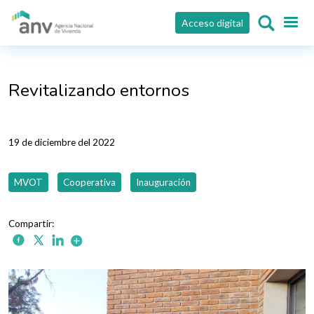
Pasar al contenido principal
Acceso digital
Revitalizando entornos
19 de diciembre del 2022
MVOT
Cooperativa
Inauguración