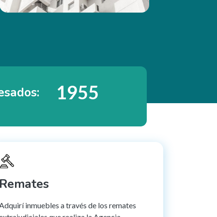
2197
esados:
Remates
Adquirí inmuebles a través de los remates
extrajudiciales que realiza la Agencia