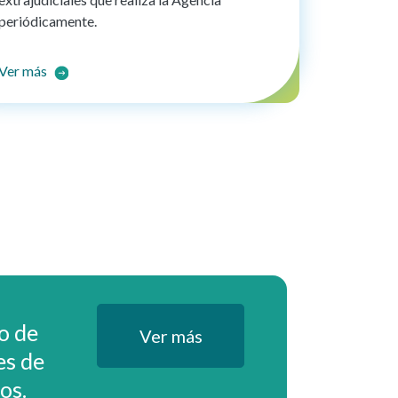
periódicamente.
Ver más
io de
Ver más
es de
os.