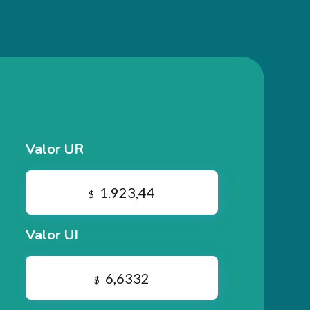
Valor UR
1.923,44
$
Valor UI
6,6332
$