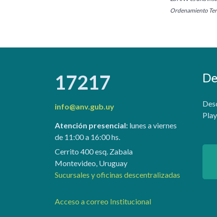
Ordenamiento Terr
De
17217
Desc
info@anv.gub.uy
Play
Atención presencial:
lunes a viernes
de 11:00 a 16:00 hs.
Cerrito 400 esq. Zabala
Montevideo, Uruguay
Sucursales y oficinas descentralizadas
Acceso a correo Institucional