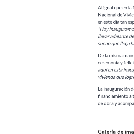
Al igual que en l
Nacional de Vivi
en este día tan e
“Hoy inauguramos 
llevar adelante des
sueño que llega h
De la misma maner
ceremonia y felici
aquí en esta inau
vivienda que logró
La inauguración de
financiamiento a 
de obra y acompañ
Galería de im