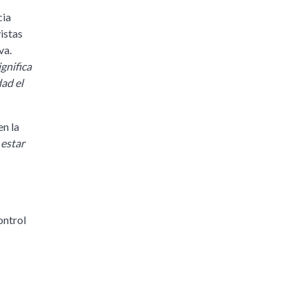
cia
istas
va.
gnifica
dad el
en la
estar
ontrol