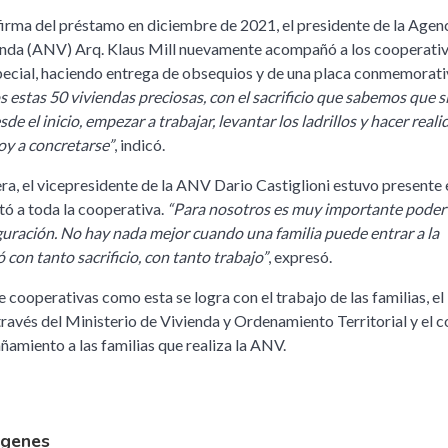
a firma del préstamo en diciembre de 2021, el presidente de la Agen
enda (ANV) Arq. Klaus Mill nuevamente acompañó a los cooperativ
special, haciendo entrega de obsequios y de una placa conmemorati
estas 50 viviendas preciosas, con el sacrificio que sabemos que si
de el inicio, empezar a trabajar, levantar los ladrillos y hacer reali
oy a concretarse”
, indicó.
a, el vicepresidente de la ANV Dario Castiglioni estuvo presente 
tó a toda la cooperativa.
“Para nosotros es muy importante poder 
guración. No hay nada mejor cuando una familia puede entrar a la
 con tanto sacrificio, con tanto trabajo”
, expresó.
 cooperativas como esta se logra con el trabajo de las familias, el
través del Ministerio de Vivienda y Ordenamiento Territorial y el c
amiento a las familias que realiza la ANV.
agenes