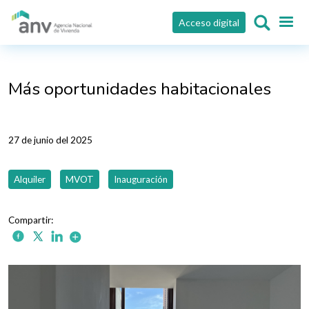
Pasar al contenido principal
Acceso digital
Más oportunidades habitacionales
27 de junio del 2025
Alquiler
MVOT
Inauguración