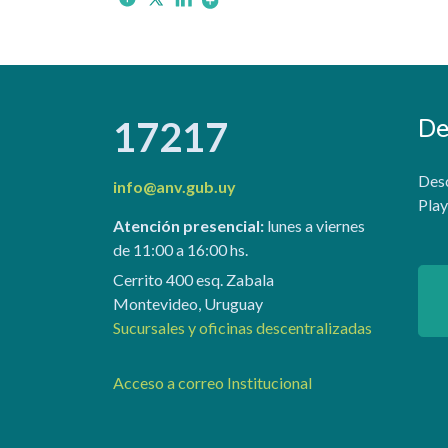
De
17217
Desc
info@anv.gub.uy
Play
Atención presencial:
lunes a viernes
de 11:00 a 16:00 hs.
Cerrito 400 esq. Zabala
Montevideo, Uruguay
Sucursales y oficinas descentralizadas
Acceso a correo Institucional