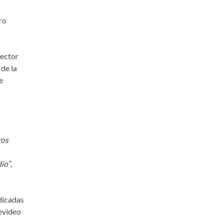
ro
rector
de la
e
ros
dio”
,
dicadas
evideo