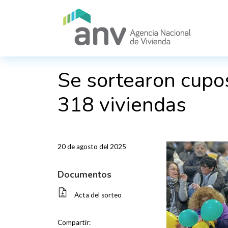
Pasar al contenido principal
Se sortearon cupos
318 viviendas
20 de agosto del 2025
Documentos
Acta del sorteo