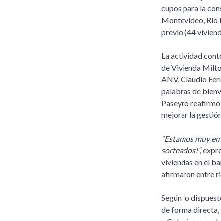
cupos para la con
Montevideo, Río N
previo (44 viviend
La actividad cont
de Vivienda Milto
ANV, Claudio Fer
palabras de bienv
Paseyro reafirmó 
mejorar la gestión
“Estamos muy emoc
sorteados!”,
expre
viviendas en el ba
afirmaron entre r
Según lo dispuest
de forma directa,