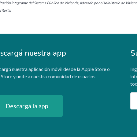
tución integrante del Sistema Público de Vivienda, liderado por el Ministerio de Vivien
itorial
scargá nuestra app
S
argá nuestra aplicación móvil desde la Apple Store o
Ing
 Store y unite a nuestra comunidad de usuarios.
inf
tod
Em
Descargá la app