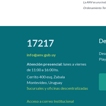
La ANV es una insti
Ordenamiento Terr
De
17217
Desc
info@anv.gub.uy
Play
Atención presencial:
lunes a viernes
de 11:00 a 16:00 hs.
Cerrito 400 esq. Zabala
Montevideo, Uruguay
Sucursales y oficinas descentralizadas
Acceso a correo Institucional