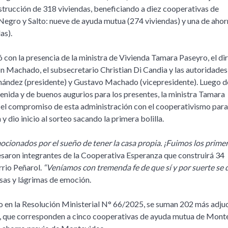
strucción de 318 viviendas, beneficiando a diez cooperativas de
egro y Salto: nueve de ayuda mutua (274 viviendas) y una de ahor
as).
ó con la presencia de la ministra de Vivienda Tamara Paseyro, el di
n Machado, el subsecretario Christian Di Candia y las autoridades 
nández (presidente) y Gustavo Machado (vicepresidente). Luego d
enida y de buenos augurios para los presentes, la ministra Tamara
el compromiso de esta administración con el cooperativismo para
 y dio inicio al sorteo sacando la primera bolilla.
ionados por el sueño de tener la casa propia. ¡Fuimos los prime
saron integrantes de la Cooperativa Esperanza que construirá 34
rrio Peñarol.
“Veníamos con tremenda fe de que sí y por suerte se 
isas y lágrimas de emoción.
o en la Resolución Ministerial N° 66/2025, se suman 202 más adju
 , que corresponden a cinco cooperativas de ayuda mutua de Mont