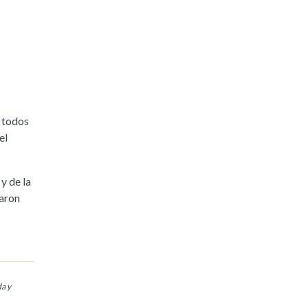
a todos
el
y de la
zaron
da y