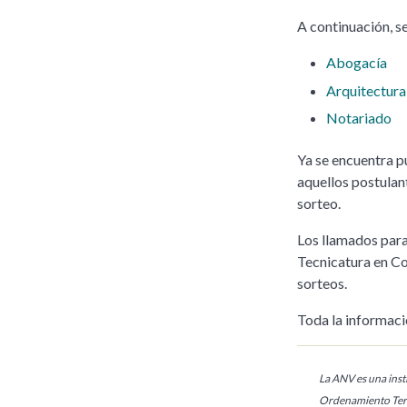
A continuación, s
Abogacía
Arquitectura
Notariado
Ya se encuentra p
aquellos postulan
sorteo.
Los llamados para
Tecnicatura en Co
sorteos.
Toda la informaci
La ANV es una insti
Ordenamiento Terr