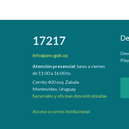
De
17217
Desc
info@anv.gub.uy
Play
Atención presencial:
lunes a viernes
de 11:00 a 16:00 hs.
Cerrito 400 esq. Zabala
Montevideo, Uruguay
Sucursales y oficinas descentralizadas
Acceso a correo Institucional