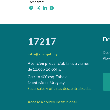
De
17217
Desc
info@anv.gub.uy
Play
Atención presencial:
lunes a viernes
de 11:00 a 16:00 hs.
Cerrito 400 esq. Zabala
Montevideo, Uruguay
Sucursales y oficinas descentralizadas
Acceso a correo Institucional