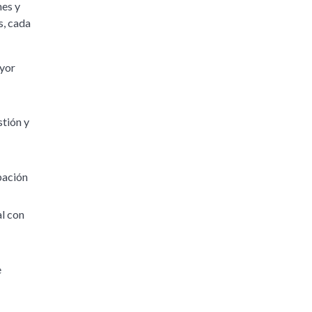
nes y
s, cada
ayor
stión y
pación
al con
e