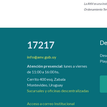
La ANV es una insti
Ordenamiento Terr
De
17217
Desc
info@anv.gub.uy
Play
Atención presencial:
lunes a viernes
de 11:00 a 16:00 hs.
Cerrito 400 esq. Zabala
Montevideo, Uruguay
Sucursales y oficinas descentralizadas
Acceso a correo Institucional