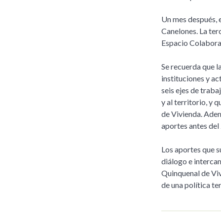
Un mes después, e
Canelones. La terc
Espacio Colabora
Se recuerda que l
instituciones y ac
seis ejes de trab
y al territorio, y
de Vivienda. Adem
aportes antes del 
Los aportes que s
diálogo e interca
Quinquenal de Viv
de una política ter