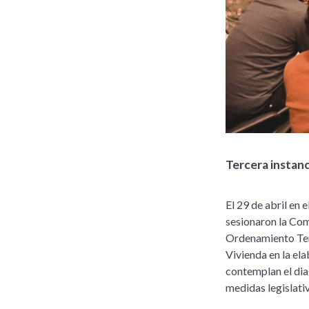
Tercera instan
El 29 de abril en
sesionaron la Co
Ordenamiento Terr
Vivienda en la el
contemplan el diag
medidas legislativ