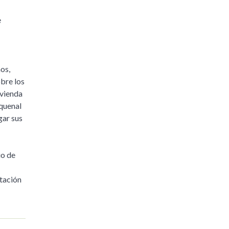
e
os,
obre los
ivienda
nquenal
gar sus
io de
ntación