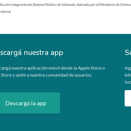
tución integrante del Sistema Público de Vivienda, liderado por el Ministerio de Vivien
itorial
scargá nuestra app
S
argá nuestra aplicación móvil desde la Apple Store o
Ing
 Store y unite a nuestra comunidad de usuarios.
inf
tod
Em
Descargá la app