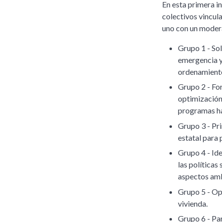
En esta primera i
colectivos vincul
uno con un modera
Grupo 1 - So
emergencia y
ordenamiento
Grupo 2 - For
optimización
programas ha
Grupo 3 - Pri
estatal para
Grupo 4 - Ide
las políticas 
aspectos amb
Grupo 5 - Opt
vivienda.
Grupo 6 - Par