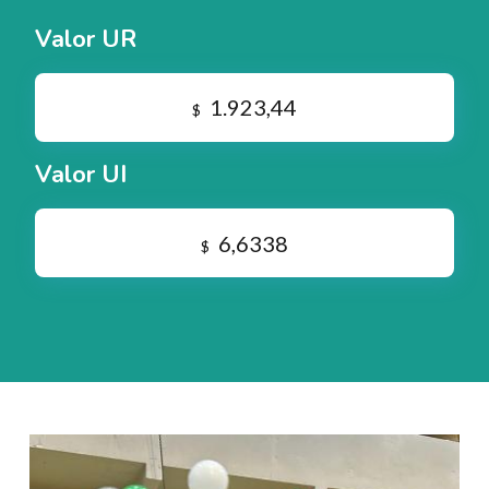
Valor UR
1.923,44
$
Valor UI
6,6338
$