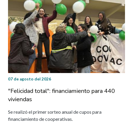
07 de agosto del 2026
05 
"Felicidad total": financiamiento para 440
For
viviendas
s a
Fam
org
Se realizó el primer sorteo anual de cupos para
financiamiento de cooperativas.